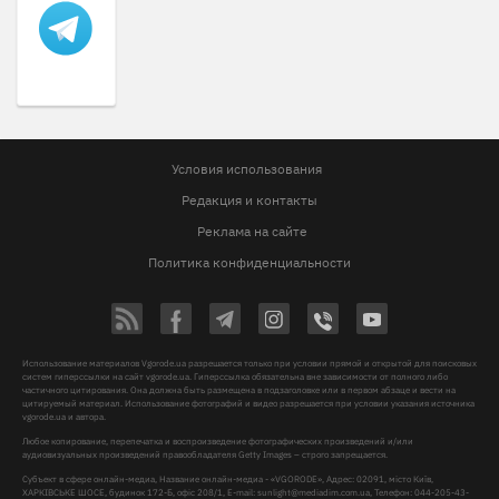
Условия использования
Редакция и контакты
Реклама на сайте
Политика конфиденциальности
Использование материалов Vgorode.ua разрешается только при условии прямой и открытой для поисковых
систем гиперссылки на сайт vgorode.ua. Гиперссылка обязательна вне зависимости от полного либо
частичного цитирования. Она должна быть размещена в подзаголовке или в первом абзаце и вести на
цитируемый материал. Использование фотографий и видео разрешается при условии указания источника
vgorode.ua и автора.
Любое копирование, перепечатка и воспроизведение фотографических произведений и/или
аудиовизуальных произведений правообладателя Getty Images – строго запрещается.
Субъект в сфере онлайн-медиа, Название онлайн-медиа - «VGORODE», Адрес: 02091, місто Київ,
ХАРКІВСЬКЕ ШОСЕ, будинок 172-Б, офіс 208/1, E-mail:
sunlight@mediadim.com.ua
, Телефон: 044-205-43-