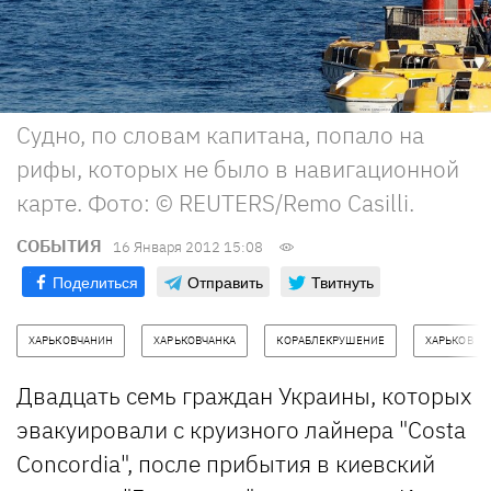
Судно, по словам капитана, попало на
рифы, которых не было в навигационной
карте. Фото: © REUTERS/Remo Casilli.
СОБЫТИЯ
16 Января 2012 15:08
Поделиться
Отправить
Твитнуть
ХАРЬКОВЧАНИН
ХАРЬКОВЧАНКА
КОРАБЛЕКРУШЕНИЕ
ХАРЬКОВ
Двадцать семь граждан Украины, которых
эвакуировали с круизного лайнера "Costa
Concordia", после прибытия в киевский