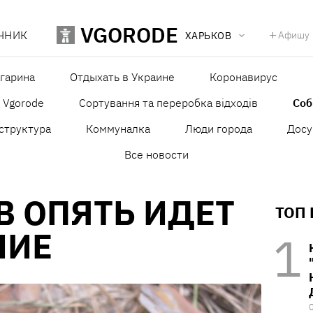
VGORODE
ЧНИК
Афишу
ХАРЬКОВ
агарина
Отдыхать в Украине
Коронавирус
в Vgorode
Сортування та переробка відходів
Со
структура
Коммуналка
Люди города
Досу
Все новости
В ОПЯТЬ ИДЕТ
ТОП
НИЕ