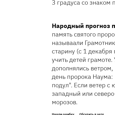
3 градуса со знаком
Народный прогноз 
память святого проро
называaли Грамотнико
старину (с 1 декабря
учить детей грамоте.
дополнялись ветром, 
день пророка Наума:
подул". Если ветер с
западный или северо
морозов.
Нашли ошибку
Обсудить в чате