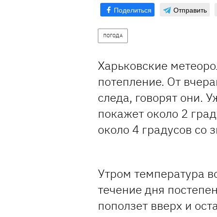
Поделиться
Отправить
ПОГОДА
Харьковские метеор
потепление. От вчера
следа, говорят они. 
покажет около 2 град
около 4 градусов со
Утром температура во
течение дня постепе
поползет вверх и ост