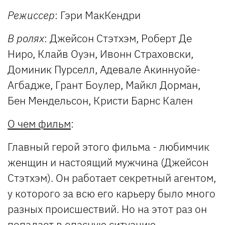
Режиссер
: Гэри МакКендри
В ролях
: Джейсон Стэтхэм, Роберт Де
Ниро, Клайв Оуэн, Ивонн Страховски,
Доминик Пурселл, Адевале Акиннуойе-
Агбадже, Грант Боулер, Майкл Дорман,
Бен Мендельсон, Кристи Барнс Кален
О чем фильм
:
Главный герой этого фильма - любимчик
женщин и настоящий мужчина (Джейсон
Стэтхэм). Он работает секретный агентом,
у которого за всю его карьеру было много
разных происшествий. Но на этот раз он
попадает в опасную ситуацию.