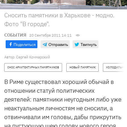
Сносить памятники в Харькове - модно.
Фото "В городе".
СОБЫТИЯ
20 Сентября 2011 14:11
Поделиться
Отправить
Твитнуть
Автор: Сергей Кочмарский
СНОС АРХИТЕКТУРНЫХ ПАМЯТНИКОВ
НОВЫЙ ПАМЯТНИК
ХОЛОДИЛЬНИ
В Риме существовал хороший обычай в
отношении статуй политических
деятелей: памятники неугодным либо уже
неактуальным личностям не сносили, а
отвинчивали им головы, дабы прикрутить
на пустующую шею голову нового героя.