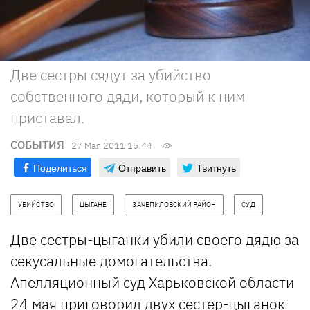
Две сестры сядут за убийство
собственного дяди, который к ним
приставал.
СОБЫТИЯ
27 Мая 2011 15:44
Поделиться
Отправить
Твитнуть
УБИЙСТВО
ЦЫГАНЕ
ЗАЧЕПИЛОВСКИЙ РАЙОН
СУД
Две сестры-цыганки убили своего дядю за
секусальные домогательства.
Апелляционный суд Харьковской области
24 мая приговорил двух сестер-цыганок