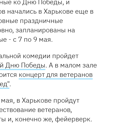
ные ко Дню Победы, и
в начались в Харькове еще в
новные праздничные
овно, запланированы на
 - с 7 по 9 мая.
кальной комедии пройдет
ый Дню Победы
. А в малом зале
тоится
концерт для ветеранов
ед"
.
 мая, в Харькове пройдут
ествование ветеранов,
ы и, конечно же, фейерверк.