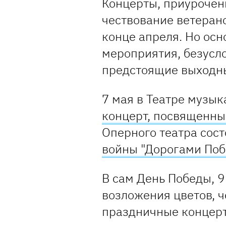
Концерты, приурочен
чествование ветерано
конце апреля. Но ос
мероприятия, безусл
предстоящие выходные
7 мая в Театре музы
концерт, посвященн
Оперного театра сос
войны "Дорогами Поб
В сам День Победы, 9
возложения цветов, ч
праздничные концерт