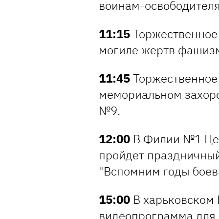
воинам-освободителям
11:15
Торжественное 
могиле жертв фашизма
11:45
Торжественное 
мемориальном захор
№9.
12:00
В Филии №1 Цен
пройдет праздничный
"Вспомним годы боев
15:00
В харьковском 
видеопрограмма для 