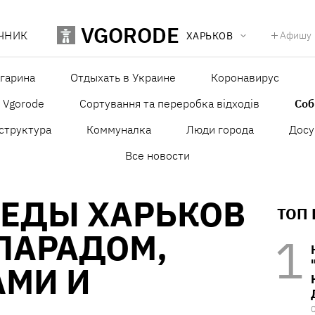
VGORODE
ЧНИК
Афишу
ХАРЬКОВ
агарина
Отдыхать в Украине
Коронавирус
в Vgorode
Сортування та переробка відходів
Со
структура
Коммуналка
Люди города
Досу
Все новости
БЕДЫ ХАРЬКОВ
ТОП
ПАРАДОМ,
АМИ И