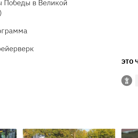
ы Победы в Великой
)
ограмма
фейерверк
ЭТО 