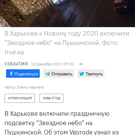
В Харькове к Новому году 2020 включили
"Звездное небо" на Пушкинской. Фото:
true.xa
СОБЫТИЯ
18 Декабря 2019 09:32
Поделиться
Отправить
Твитнуть
Автор: Елена Чернета
ИЛЛЮМИНАЦИЯ
НОВЫЙ ГОД
В Харькове включили праздничную
подсветку "Звездное небо" на
Пушкинской. Об этом
Vgorode
узнал из