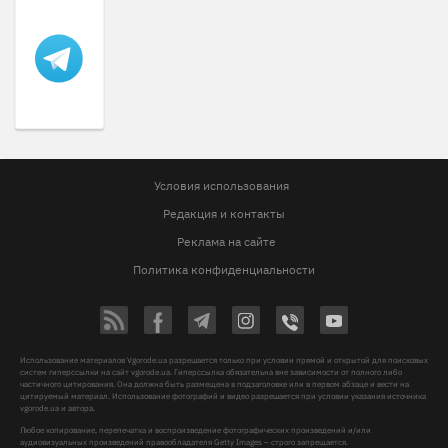
Условия использования
Редакция и контакты
Реклама на сайте
Политика конфиденциальности
Использование материалов Vgorode.ua разрешается только при условии прямой и открытой для поисковых
систем гиперссылки на сайт vgorode.ua. Гиперссылка обязательна вне зависимости от полного либо
частичного цитирования. Она должна быть размещена в подзаголовке или в первом абзаце и вести на
цитируемый материал. Использование фотографий и видео разрешается при условии указания источника
vgorode.ua и автора.
Любое копирование, перепечатка и воспроизведение фотографических произведений и/или
аудиовизуальных произведений правообладателя Getty Images – строго запрещается.