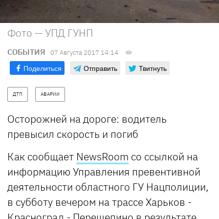
Фото — УПД ГУНП
СОБЫТИЯ
07 Августа 2017 14:14
Поделиться
Отправить
Твитнуть
ДТП
АВАРИИ
Осторожней на дороге: водитель
превысил скорость и погиб
Как сообщает
NewsRoom
со ссылкой на
информацию Управления превентивной
деятельности областного ГУ Нацполиции,
в субботу вечером на трассе Харьков -
Красноград - Перещепино в результате