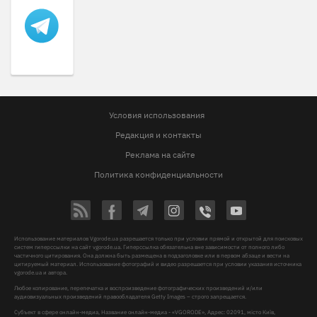
Условия использования
Редакция и контакты
Реклама на сайте
Политика конфиденциальности
Использование материалов Vgorode.ua разрешается только при условии прямой и открытой для поисковых
систем гиперссылки на сайт vgorode.ua. Гиперссылка обязательна вне зависимости от полного либо
частичного цитирования. Она должна быть размещена в подзаголовке или в первом абзаце и вести на
цитируемый материал. Использование фотографий и видео разрешается при условии указания источника
vgorode.ua и автора.
Любое копирование, перепечатка и воспроизведение фотографических произведений и/или
аудиовизуальных произведений правообладателя Getty Images – строго запрещается.
Субъект в сфере онлайн-медиа, Название онлайн-медиа - «VGORODE», Адрес: 02091, місто Київ,