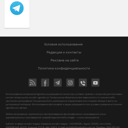
Условия использования
Редакция и контакты
Реклама на сайте
Политика конфиденциальности
Использование материалов Vgorode.ua разрешается только при условии прямой и открытой для поисковых
систем гиперссылки на сайт vgorode.ua. Гиперссылка обязательна вне зависимости от полного либо
частичного цитирования. Она должна быть размещена в подзаголовке или в первом абзаце и вести на
цитируемый материал. Использование фотографий и видео разрешается при условии указания источника
vgorode.ua и автора.
Любое копирование, перепечатка и воспроизведение фотографических произведений и/или
аудиовизуальных произведений правообладателя Getty Images – строго запрещается.
Субъект в сфере онлайн-медиа, Название онлайн-медиа - «VGORODE», Адрес: 02091, місто Київ,
ХАРКІВСЬКЕ ШОСЕ, будинок 172-Б, офіс 208/1, E-mail:
sunlight@mediadim.com.ua
, Телефон: 044-205-43-