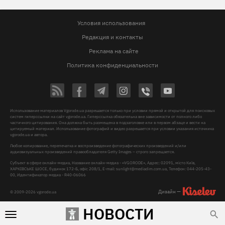
Условия использования
Редакция и контакты
Реклама на сайте
Политика конфиденциальности
Использование материалов Vgorode.ua разрешается только при условии прямой и открытой для поисковых
систем гиперссылки на сайт vgorode.ua. Гиперссылка обязательна вне зависимости от полного либо
частичного цитирования. Она должна быть размещена в подзаголовке или в первом абзаце и вести на
цитируемый материал. Использование фотографий и видео разрешается при условии указания источника
vgorode.ua и автора.
Любое копирование, перепечатка и воспроизведение фотографических произведений и/или
аудиовизуальных произведений правообладателя Getty Images – строго запрещается.
Субъект в сфере онлайн-медиа, Название онлайн-медиа - «VGORODE», Адрес: 02091, місто Київ,
ХАРКІВСЬКЕ ШОСЕ, будинок 172-Б, офіс 208/1, E-mail:
sunlight@mediadim.com.ua
, Телефон: 044-205-43-
00, Идентификатор медиа - R40-06066
Дизайн —
© 2009-2026 vgorode.ua
НОВОСТИ