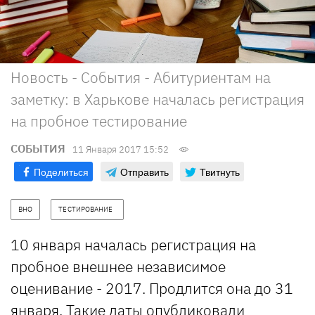
Новость - События - Абитуриентам на
заметку: в Харькове началась регистрация
на пробное тестирование
СОБЫТИЯ
11 Января 2017 15:52
Поделиться
Отправить
Твитнуть
ВНО
ТЕСТИРОВАНИЕ  
10 января началась регистрация на
пробное внешнее независимое
оценивание - 2017. Продлится она до 31
января. Такие даты опубликовали