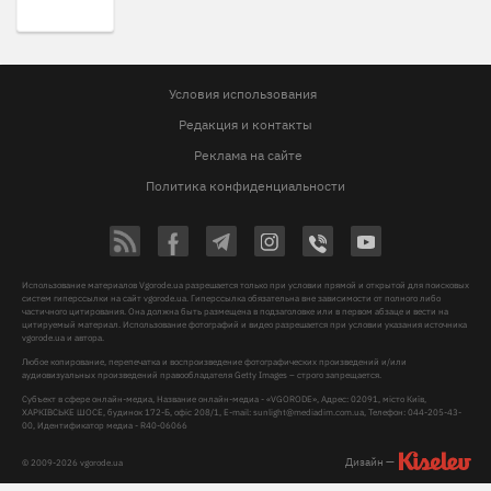
Условия использования
Редакция и контакты
Реклама на сайте
Политика конфиденциальности
Использование материалов Vgorode.ua разрешается только при условии прямой и открытой для поисковых
систем гиперссылки на сайт vgorode.ua. Гиперссылка обязательна вне зависимости от полного либо
частичного цитирования. Она должна быть размещена в подзаголовке или в первом абзаце и вести на
цитируемый материал. Использование фотографий и видео разрешается при условии указания источника
vgorode.ua и автора.
Любое копирование, перепечатка и воспроизведение фотографических произведений и/или
аудиовизуальных произведений правообладателя Getty Images – строго запрещается.
Субъект в сфере онлайн-медиа, Название онлайн-медиа - «VGORODE», Адрес: 02091, місто Київ,
ХАРКІВСЬКЕ ШОСЕ, будинок 172-Б, офіс 208/1, E-mail:
sunlight@mediadim.com.ua
, Телефон: 044-205-43-
00, Идентификатор медиа - R40-06066
Дизайн —
© 2009-2026 vgorode.ua