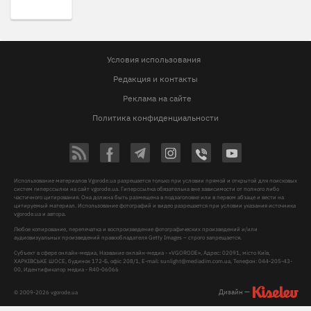
Условия использования
Редакция и контакты
Реклама на сайте
Политика конфиденциальности
Использование материалов Vgorode.ua разрешается только при условии прямой и открытой для поисковых
систем гиперссылки на сайт vgorode.ua. Гиперссылка обязательна вне зависимости от полного либо
частичного цитирования. Она должна быть размещена в подзаголовке или в первом абзаце и вести на
цитируемый материал. Использование фотографий и видео разрешается при условии указания источника
vgorode.ua и автора.
Любое копирование, перепечатка и воспроизведение фотографических произведений и/или
аудиовизуальных произведений правообладателя Getty Images – строго запрещается.
Субъект в сфере онлайн-медиа, Название онлайн-медиа - «VGORODE», Адрес: 02091, місто Київ,
ХАРКІВСЬКЕ ШОСЕ, будинок 172-Б, офіс 208/1, E-mail:
sunlight@mediadim.com.ua
, Телефон: 044-205-43-
00, Идентификатор медиа - R40-06066
Дизайн —
© 2009-2026 vgorode.ua