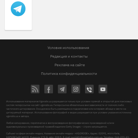
Условия использования
Редакция и контакты
Реклама на сайте
Политика конфиденциальности
Использование материалов Vgorode.ua разрешается только при условии прямой и открытой для поисковых
систем гиперссылки на сайт vgorode.ua. Гиперссылка обязательна вне зависимости от полного либо
частичного цитирования. Она должна быть размещена в подзаголовке или в первом абзаце и вести на
цитируемый материал. Использование фотографий и видео разрешается при условии указания источника
vgorode.ua и автора.
Любое копирование, перепечатка и воспроизведение фотографических произведений и/или
аудиовизуальных произведений правообладателя Getty Images – строго запрещается.
Субъект в сфере онлайн-медиа, Название онлайн-медиа - «VGORODE», Адрес: 02091, місто Київ,
ХАРКІВСЬКЕ ШОСЕ, будинок 172-Б, офіс 208/1, E-mail:
sunlight@mediadim.com.ua
, Телефон: 044-205-43-