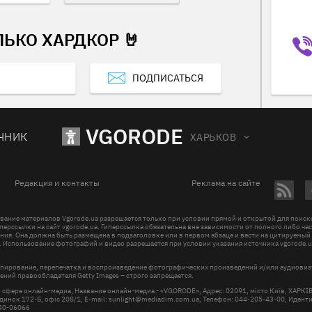
ЛЬКО ХАРДКОР 🤘
ПОДПИСАТЬСЯ
VGORODE
ЧНИК
ХАРЬКОВ
Редакция и контакты
Реклама на сайте
вание материалов Vgorode.ua разрешается только при условии прямой и открытой для поис
перссылки на сайт vgorode.ua. Гиперссылка обязательна вне зависимости от полного либо ча
ния. Она должна быть размещена в подзаголовке или в первом абзаце и вести на цитируемый
. Использование фотографий и видео разрешается при условии указания источника vgorode.u
пирование, перепечатка и воспроизведение фотографических произведений и/или аудиови
ений правообладателя Getty Images – строго запрещается.
в сфере онлайн-медиа, Название онлайн-медиа - «VGORODE», Адрес: 02091, місто Київ, ХАРК
инок 172-Б, офіс 208/1, E-mail:
sunlight@mediadim.com.ua
, Телефон: 044-205-43-00, Иден
R40-06066