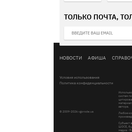
ТОЛЬКО ПОЧТА, ТО
НОВОСТИ
АФИША
СПРАВО
Условия использования
Политика конфиденциальности
Использо
систем ги
цитирова
материал
автора.
© 2009-2026 vgorode.ua
Любое ко
произвед
Субъект 
ШОСЕ, буд
медиа - 