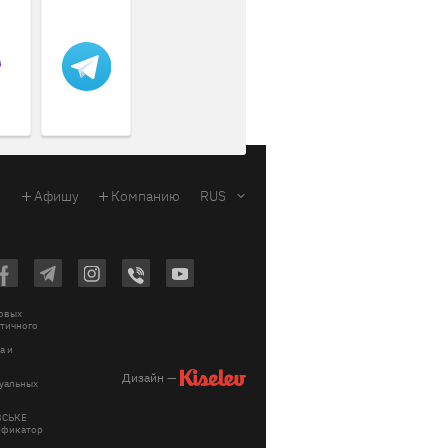
Афишу
Компанию
RUS
ковых
стичного
a и
Дизайн —
зуальных
ІВСЬКЕ
тификатор