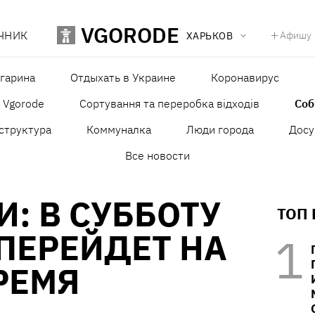
VGORODE
ЧНИК
Афишу
ХАРЬКОВ
агарина
Отдыхать в Украине
Коронавирус
в Vgorode
Сортування та переробка відходів
Со
структура
Коммуналка
Люди города
Досу
Все новости
И: В СУББОТУ
ТОП
ПЕРЕЙДЕТ НА
РЕМЯ