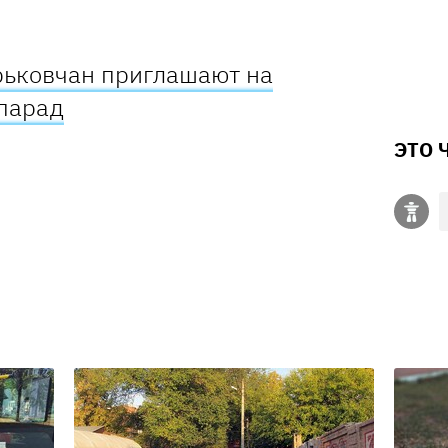
арьковчан приглашают на
парад
ЭТО 