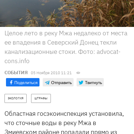
Целое лето в реку Мжа недалеко от места
ее впадения в Северский Донец текли
канализационные стоки. Фото: аdvocat-
cons.info
СОБЫТИЯ
05 Ноября 2010 11:21
Поделиться
Отправить
Твитнуть
ЭКОЛОГИЯ
ШТРАФЫ
Областная госэкоинспекция установила,
что сточные воды в реку Мжа в
Змиевском районе попадали прямо из