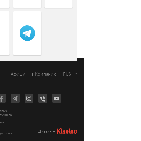
Афишу
Компанию
RUS
ковых
стичного
a и
Дизайн —
зуальных