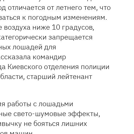
 отличается от летнего тем, что
ваться к погодным изменениям.
 воздуха ниже 10 градусов,
 категорически запрещается
ных лошадей для
ассказала командир
да Киевского отделения полиции
области, старший лейтенант
мя работы с лошадьми
ные свето-шумовые эффекты,
ивычку не бояться лишних
лов машин.