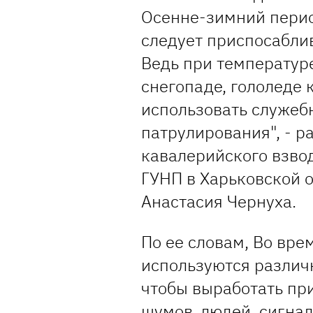
Осенне-зимний период
следует приспосабли
Ведь при температуре
снегопаде, гололеде
использовать служеб
патрулирования", - р
кавалерийского взво
ГУНП в Харьковской 
Анастасия Чернуха.
По ее словам, Во вре
используются различ
чтобы выработать пр
шумов, людей, сигна