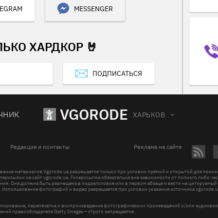
LEGRAM
MESSENGER
ЛЬКО ХАРДКОР 🤘
ПОДПИСАТЬСЯ
VGORODE
ЧНИК
ХАРЬКОВ
Редакция и контакты
Реклама на сайте
вание материалов Vgorode.ua разрешается только при условии прямой и открытой для поис
перссылки на сайт vgorode.ua. Гиперссылка обязательна вне зависимости от полного либо ча
ния. Она должна быть размещена в подзаголовке или в первом абзаце и вести на цитируемый
. Использование фотографий и видео разрешается при условии указания источника vgorode.u
пирование, перепечатка и воспроизведение фотографических произведений и/или аудиови
ений правообладателя Getty Images – строго запрещается.