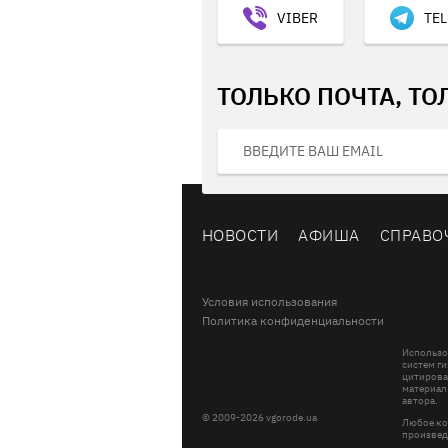
VIBER
TE
ТОЛЬКО ПОЧТА, ТО
НОВОСТИ
АФИША
СПРАВО
Условия использования
Политика конфиденциальности
Использо
систем ги
цитирова
материал
автора.
© 2009-2026 vgorode.ua
Любое ко
произвед