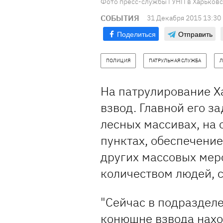
Фото пресс-службы ГУНП в Харьковс
СОБЫТИЯ
31 Декабря 2015 13:30
Поделиться
Отправить
ПОЛИЦИЯ
ПАТРУЛЬНАЯ СЛУЖБА
На патрулирование Х
взвод. Главной его з
лесных массивах, на 
пунктах, обеспечение
других массовых мер
количеством людей, 
"Сейчас в подразделе
конюшне взвода нахо