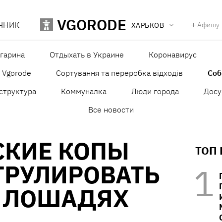
VGORODE
ЧНИК
Афишу
ХАРЬКОВ
агарина
Отдыхать в Украине
Коронавирус
в Vgorode
Сортування та переробка відходів
Со
структура
Коммуналка
Люди города
Досу
Все новости
СКИЕ КОПЫ
ТОП
ТРУЛИРОВАТЬ
А ЛОШАДЯХ