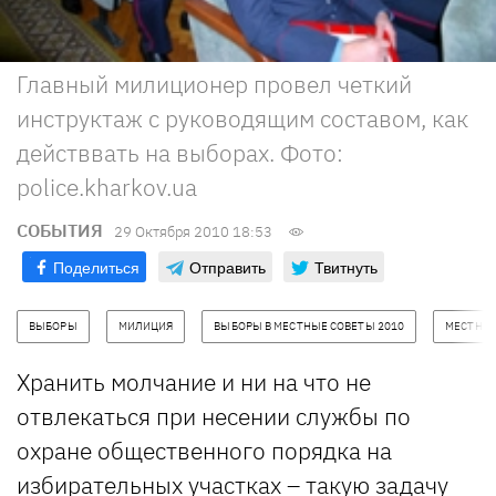
Главный милиционер провел четкий
инструктаж с руководящим составом, как
действвать на выборах. Фото:
police.kharkov.ua
СОБЫТИЯ
29 Октября 2010 18:53
Поделиться
Отправить
Твитнуть
ВЫБОРЫ
МИЛИЦИЯ
ВЫБОРЫ В МЕСТНЫЕ СОВЕТЫ 2010
МЕСТНЫЕ
Хранить молчание и ни на что не
отвлекаться при несении службы по
охране общественного порядка на
избирательных участках – такую задачу