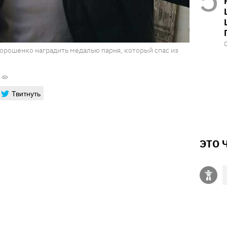
Порошенко наградить медалью парня, который спас из
Твитнуть
ЭТО 