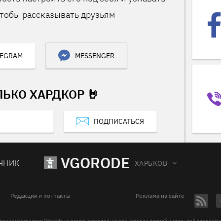
тобы рассказывать друзьям
LEGRAM
MESSENGER
ЛЬКО ХАРДКОР 🤘
ПОДПИСАТЬСЯ
VGORODE
ЧНИК
ХАРЬКОВ
Редакция и контакты
Реклама на сайте
вание материалов Vgorode.ua разрешается только при условии прямой и открытой для поис