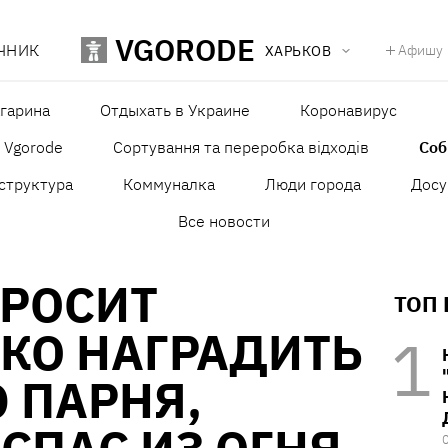
VGORODE
ЧНИК
Афишу
ХАРЬКОВ
агарина
Отдыхать в Украине
Коронавирус
в Vgorode
Сортування та переробка відходів
Со
структура
Коммуналка
Люди города
Досу
Все новости
ПРОСИТ
ТОП
КО НАГРАДИТЬ
 ПАРНЯ,