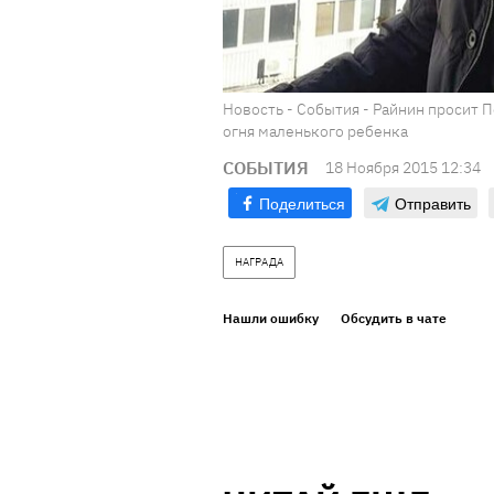
Новость - События - Райнин просит 
огня маленького ребенка
СОБЫТИЯ
18 Ноября 2015 12:34
Поделиться
Отправить
НАГРАДА
Нашли ошибку
Обсудить в чате