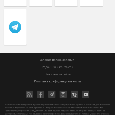
Условия использования
Редакция и контакты
Реклама на сайте
Политика конфиденциальности
Использование материалов Vgorode.ua разрешается только при условии прямой и открытой для поисковых
систем гиперссылки на сайт vgorode.ua. Гиперссылка обязательна вне зависимости от полного либо
частичного цитирования. Она должна быть размещена в подзаголовке или в первом абзаце и вести на
цитируемый материал. Использование фотографий и видео разрешается при условии указания источника