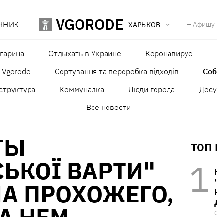
VGORODE
ЧНИК
Афишу
ХАРЬКОВ
агарина
Отдыхать в Украине
Коронавирус
в Vgorode
Сортування та переробка відходів
Со
структура
Коммуналка
Люди города
Досу
Все новости
ТЫ
ТОП
ЬКОЇ ВАРТИ"
А ПРОХОЖЕГО,