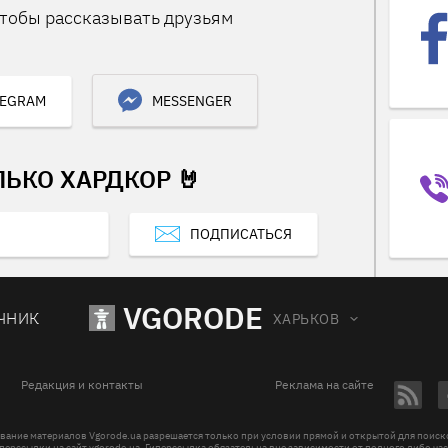
тобы рассказывать друзьям
LEGRAM
MESSENGER
ЛЬКО ХАРДКОР 🤘
ПОДПИСАТЬСЯ
VGORODE
ЧНИК
ХАРЬКОВ
Редакция и контакты
Реклама на сайте
вание материалов Vgorode.ua разрешается только при условии прямой и открытой для поис
перссылки на сайт vgorode.ua. Гиперссылка обязательна вне зависимости от полного либо ча