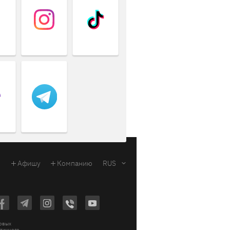
Афишу
Компанию
RUS
ковых
стичного