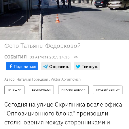
Фото Татьяны Федорковой
СОБЫТИЯ
03 Августа 2015 14:36
Поделиться
Отправить
Твитнуть
Автор:
Наталия Горецкая
,
Viktor Abramovich
ТИТУШКИ
БЕСПОРЯДКИ
МИХАИЛ ДОБКИН
ПРАВЫЙ СЕКТОР
Сегодня на улице Скрипника возле офиса
"Оппозиционного блока" произошли
столкновения между сторонниками и