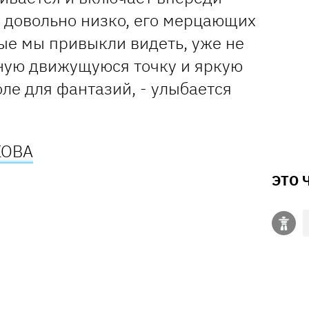
т довольно низко, его мерцающих
ые мы привыкли видеть, уже не
мную движущуюся точку и яркую
оле для фантазий, - улыбается
КОВА
ЭТО 