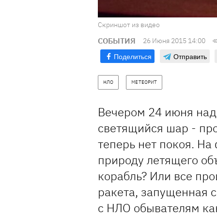
Скриншот из видео
СОБЫТИЯ
26 Июня 2015 14:00
Поделиться
Отправить
НЛО
МЕТЕОРИТ
Вечером 24 июня над
светящийся шар - про
теперь нет покоя. Н
природу летящего объ
корабль? Или все пр
ракета, запущенная 
с НЛО обывателям как