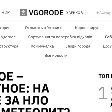
VGORODE
ЧНИК
Афишу
ХАРЬКОВ
агарина
Отдыхать в Украине
Коронавирус
в Vgorode
Сортування та переробка відходів
Со
структура
Коммуналка
Люди города
Досу
Все новости
ОЕ –
ТОП
НОЕ: НА
 ЗА НЛО