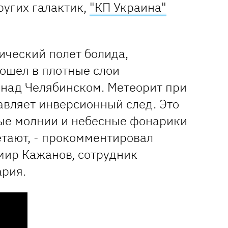
ругих галактик,
"КП Украина"
сический полет болида,
вошел в плотные слои
 над Челябинском. Метеорит при
авляет инверсионный след. Это
ые молнии и небесные фонарики
етают, - прокомментировал
ир Кажанов, сотрудник
ария.