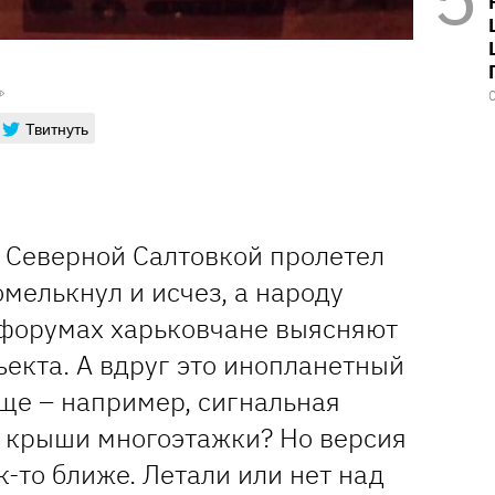
Твитнуть
 Северной Салтовкой пролетел
мелькнул и исчез, а народу
а форумах харьковчане выясняют
екта. А вдруг это инопланетный
още – например, сигнальная
с крыши многоэтажки? Но версия
-то ближе. Летали или нет над