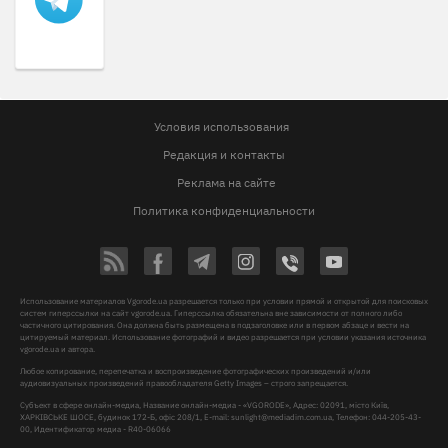
Условия использования
Редакция и контакты
Реклама на сайте
Политика конфиденциальности
Использование материалов Vgorode.ua разрешается только при условии прямой и открытой для поисковых
систем гиперссылки на сайт vgorode.ua. Гиперссылка обязательна вне зависимости от полного либо
частичного цитирования. Она должна быть размещена в подзаголовке или в первом абзаце и вести на
цитируемый материал. Использование фотографий и видео разрешается при условии указания источника
vgorode.ua и автора.
Любое копирование, перепечатка и воспроизведение фотографических произведений и/или
аудиовизуальных произведений правообладателя Getty Images – строго запрещается.
Субъект в сфере онлайн-медиа, Название онлайн-медиа - «VGORODE», Адрес: 02091, місто Київ,
ХАРКІВСЬКЕ ШОСЕ, будинок 172-Б, офіс 208/1, E-mail:
sunlight@mediadim.com.ua
, Телефон: 044-205-43-
00, Идентификатор медиа - R40-06066