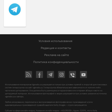
Условия использования
Редакция и контакты
Реклама на сайте
Политика конфиденциальности
Использование материалов Vgorode.ua разрешается только при условии прямой и открытой для поисковых
систем гиперссылки на сайт vgorode.ua. Гиперссылка обязательна вне зависимости от полного либо
частичного цитирования. Она должна быть размещена в подзаголовке или в первом абзаце и вести на
цитируемый материал. Использование фотографий и видео разрешается при условии указания источника
vgorode.ua и автора.
Любое копирование, перепечатка и воспроизведение фотографических произведений и/или
аудиовизуальных произведений правообладателя Getty Images – строго запрещается.
Субъект в сфере онлайн-медиа, Название онлайн-медиа - «VGORODE», Адрес: 02091, місто Київ,