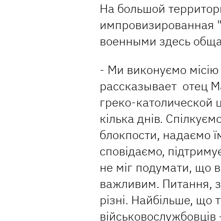
На большой территори
импровизированная "
военными здесь общ
- Ми виконуємо місію 
рассказывает отец М
греко-католической ц
кілька днів. Спілкуєм
блокпости, надаємо їм
сповідаємо, підтриму
не міг подумати, що 
важливим. Питання, з
різні. Найбільше, що 
військовослужбовців –