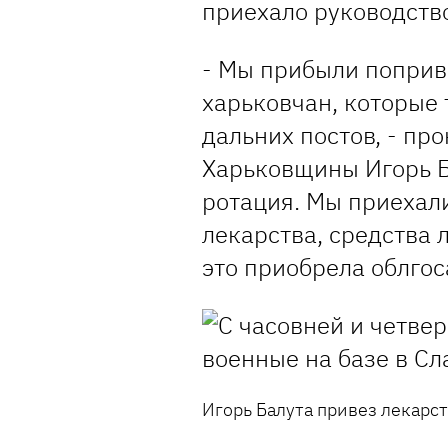
приехало руководств
- Мы прибыли поприв
харьковчан, которые 
дальних постов, - п
Харьковщины Игорь Б
ротация. Мы приехал
лекарства, средства 
это приобрела облго
Игорь Балута привез лекарст