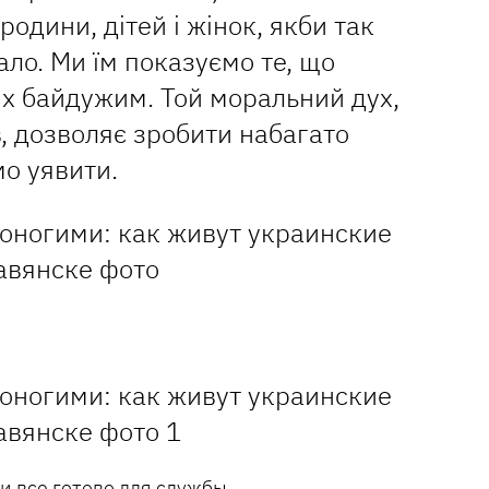
родини, дітей і жінок, якби так
тало. Ми їм показуємо те, що
них байдужим. Той моральний дух,
в, дозволяє зробити набагато
мо уявити.
 все готово для службы.