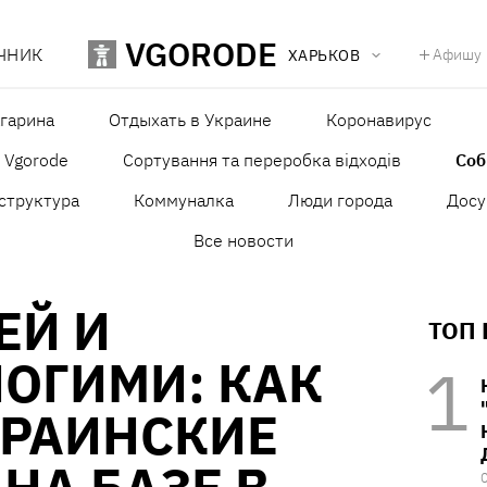
VGORODE
ЧНИК
Афишу
ХАРЬКОВ
агарина
Отдыхать в Украине
Коронавирус
в Vgorode
Сортування та переробка відходів
Со
структура
Коммуналка
Люди города
Досу
Все новости
ЕЙ И
ТОП
ОГИМИ: КАК
КРАИНСКИЕ