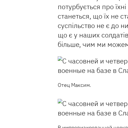
потурбується про їхні 
станеться, що їх не с
суспільство не є до 
що є у наших солдаті
більше, чим ми може
Отец Максим.
В импровизированной церкви