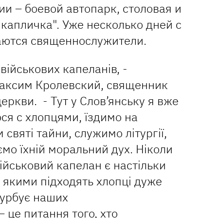
и – боевой автопарк, столовая и
капличка". Уже несколько дней с
аются священнослужители.
військових капеланів, -
аксим Кролевский, священник
еркви. - Тут у Слов’янську я вже
ося с хлопцями, їздимо на
 святі тайни, служимо літургії,
ємо їхній моральний дух. Ніколи
військовий капелан є настільки
 якими підходять хлопці дуже
турбує наших
 це питання того, хто