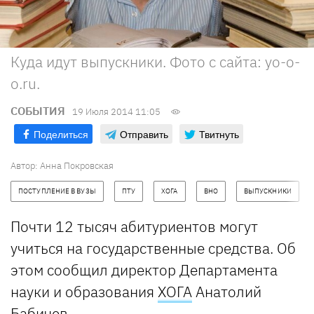
Куда идут выпускники. Фото с сайта: yo-o-
o.ru.
СОБЫТИЯ
19 Июля 2014 11:05
Поделиться
Отправить
Твитнуть
Автор:
Анна Покровская
ПОСТУПЛЕНИЕ В ВУЗЫ
ПТУ
ХОГА
ВНО
ВЫПУСКНИКИ
Почти 12 тысяч абитуриентов могут
учиться на государственные средства. Об
этом сообщил директор Департамента
науки и образования
ХОГА
Анатолий
Бабичев.