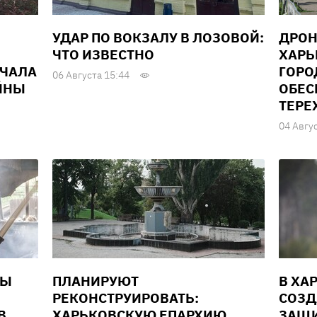
УДАР ПО ВОКЗАЛУ В ЛОЗОВОЙ:
ДРОН
ЧТО ИЗВЕСТНО
ХАРЬ
АЧАЛА
ГОРО
06 Августа 15:44
ЙНЫ
ОБЕС
ТЕРЕ
04 Авгу
НЫ
ПЛАНИРУЮТ
В ХА
РЕКОНСТРУИРОВАТЬ:
СОЗД
В
ХАРЬКОВСКУЮ ЕПАРХИЮ
ЗАЩИ