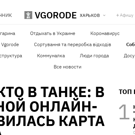
VGORODE
ЧНИК
Афишу
ХАРЬКОВ
агарина
Отдыхать в Украине
Коронавирус
в Vgorode
Сортування та переробка відходів
Со
структура
Коммуналка
Люди города
Досу
Все новости
КТО В ТАНКЕ: В
ТОП
НОЙ ОНЛАЙН-
ВИЛАСЬ КАРТА