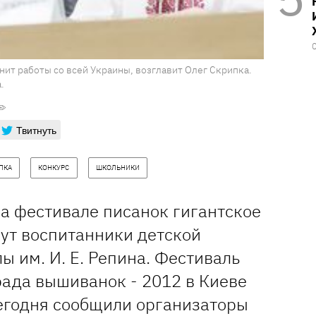
ит работы со всей Украины, возглавит Олег Скрипка.
.
Твитнуть
ПКА
КОНКУРС
ШКОЛЬНИКИ
на фестивале писанок гигантское
шут воспитанники детской
 им. И. Е. Репина. Фестиваль
рада вышиванок - 2012 в Киеве
сегодня сообщили организаторы