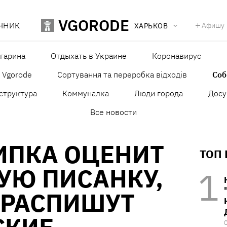
VGORODE
ЧНИК
Афишу
ХАРЬКОВ
агарина
Отдыхать в Украине
Коронавирус
в Vgorode
Сортування та переробка відходів
Со
структура
Коммуналка
Люди города
Досу
Все новости
ИПКА ОЦЕНИТ
ТОП
УЮ ПИСАНКУ,
 РАСПИШУТ