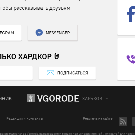
тобы рассказывать друзьям
LEGRAM
MESSENGER
ЛЬКО ХАРДКОР 🤘
ПОДПИСАТЬСЯ
VGORODE
ЧНИК
ХАРЬКОВ
Редакция и контакты
Реклама на сайте
вание материалов Vgorode.ua разрешается только при условии прямой и открытой для поис