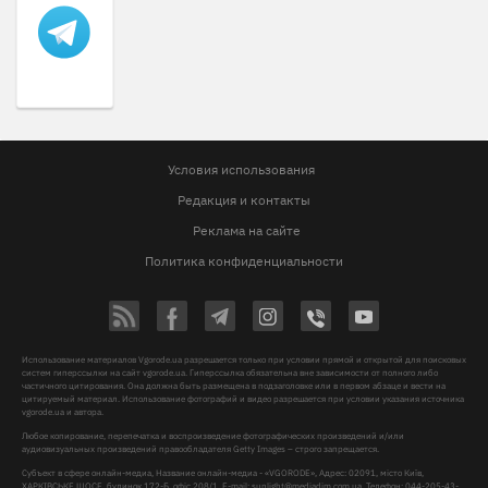
Условия использования
Редакция и контакты
Реклама на сайте
Политика конфиденциальности
Использование материалов Vgorode.ua разрешается только при условии прямой и открытой для поисковых
систем гиперссылки на сайт vgorode.ua. Гиперссылка обязательна вне зависимости от полного либо
частичного цитирования. Она должна быть размещена в подзаголовке или в первом абзаце и вести на
цитируемый материал. Использование фотографий и видео разрешается при условии указания источника
vgorode.ua и автора.
Любое копирование, перепечатка и воспроизведение фотографических произведений и/или
аудиовизуальных произведений правообладателя Getty Images – строго запрещается.
Субъект в сфере онлайн-медиа, Название онлайн-медиа - «VGORODE», Адрес: 02091, місто Київ,
ХАРКІВСЬКЕ ШОСЕ, будинок 172-Б, офіс 208/1, E-mail:
sunlight@mediadim.com.ua
, Телефон: 044-205-43-