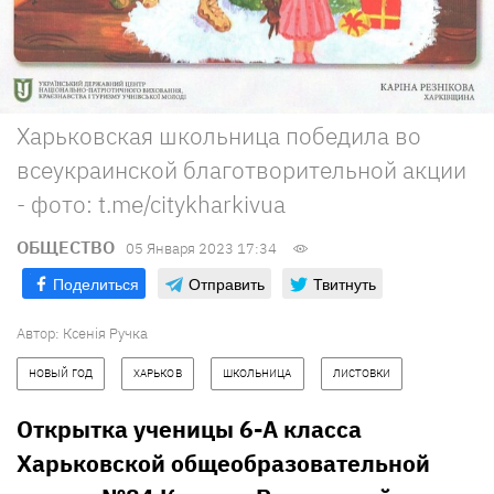
Харьковская школьница победила во
всеукраинской благотворительной акции
- фото: t.me/citykharkivua
ОБЩЕСТВО
05 Января 2023 17:34
Поделиться
Отправить
Твитнуть
Автор:
Ксенія Ручка
НОВЫЙ ГОД
ХАРЬКОВ
ШКОЛЬНИЦА
ЛИСТОВКИ
Открытка ученицы 6-А класса
Харьковской общеобразовательной