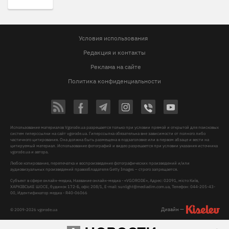
Условия использования
Редакция и контакты
Реклама на сайте
Политика конфиденциальности
Использование материалов Vgorode.ua разрешается только при условии прямой и открытой для поисковых
систем гиперссылки на сайт vgorode.ua. Гиперссылка обязательна вне зависимости от полного либо
частичного цитирования. Она должна быть размещена в подзаголовке или в первом абзаце и вести на
цитируемый материал. Использование фотографий и видео разрешается при условии указания источника
vgorode.ua и автора.
Любое копирование, перепечатка и воспроизведение фотографических произведений и/или
аудиовизуальных произведений правообладателя Getty Images – строго запрещается.
Субъект в сфере онлайн-медиа, Название онлайн-медиа - «VGORODE», Адрес: 02091, місто Київ,
ХАРКІВСЬКЕ ШОСЕ, будинок 172-Б, офіс 208/1, E-mail:
sunlight@mediadim.com.ua
, Телефон: 044-205-43-
00, Идентификатор медиа - R40-06066
Дизайн —
© 2009-2026 vgorode.ua