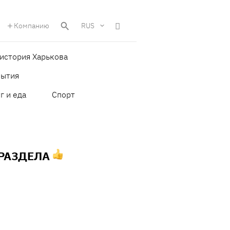
Компанию
RUS
история Харькова
бытия
г и еда
Спорт
 РАЗДЕЛА