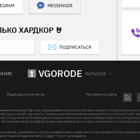
LEGRAM
MESSENGER
ЛЬКО ХАРДКОР 🤘
ПОДПИСАТЬСЯ
VGORODE
ЧНИК
ХАРЬКОВ
Редакция и контакты
Реклама на сайте
вание материалов Vgorode.ua разрешается только при условии прямой и открытой для поис
перссылки на сайт vgorode.ua. Гиперссылка обязательна вне зависимости от полного либо ча
ния. Она должна быть размещена в подзаголовке или в первом абзаце и вести на цитируемый
. Использование фотографий и видео разрешается при условии указания источника vgorode.u
пирование, перепечатка и воспроизведение фотографических произведений и/или аудиови
ений правообладателя Getty Images – строго запрещается.