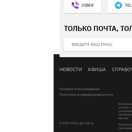
VIBER
TE
ТОЛЬКО ПОЧТА, ТО
НОВОСТИ
АФИША
СПРАВО
Условия использования
Политика конфиденциальности
Использо
систем ги
цитирова
материал
автора.
© 2009-2026 vgorode.ua
Любое ко
произвед