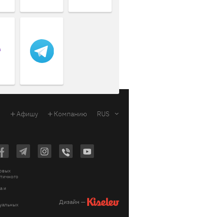
Афишу
Компанию
RUS
ковых
стичного
a и
Дизайн —
зуальных