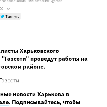
т газоснабжение. Иллюстрация: Vgorode
00
Твитнуть
алисты Харьковского
 "Газсети" проведут работы на
товском районе.
Газсети".
ные новости Харькова в
але
. Подписывайтесь, чтобы