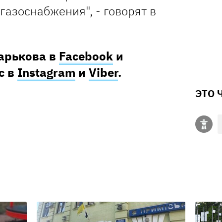
газоснабжения", - говорят в
Харькова в
Facebook
и
с в
Instagram
и
Viber
.
ЭТО 