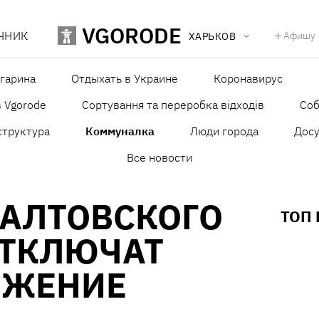
VGORODE
ЧНИК
Афишу
ХАРЬКОВ
агарина
Отдыхать в Украине
Коронавирус
в Vgorode
Сортування та переробка відходів
Со
структура
Коммуналка
Люди города
Досу
Все новости
САЛТОВСКОГО
ТОП
ОТКЛЮЧАТ
БЖЕНИЕ