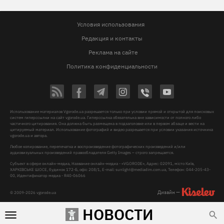
Условия использования
Редакция и контакты
Реклама на сайте
Политика конфиденциальности
Использование материалов Vgorode.ua разрешается только при условии прямой и открытой для поисковых
систем гиперссылки на сайт vgorode.ua. Гиперссылка обязательна вне зависимости от полного либо
частичного цитирования. Она должна быть размещена в подзаголовке или в первом абзаце и вести на
цитируемый материал. Использование фотографий и видео разрешается при условии указания источника
vgorode.ua и автора.
Любое копирование, перепечатка и воспроизведение фотографических произведений и/или
аудиовизуальных произведений правообладателя Getty Images – строго запрещается.
Субъект в сфере онлайн-медиа, Название онлайн-медиа - «VGORODE», Адрес: 02091, місто Київ,
ХАРКІВСЬКЕ ШОСЕ, будинок 172-Б, офіс 208/1, E-mail:
sunlight@mediadim.com.ua
, Телефон: 044-205-43-
00, Идентификатор медиа - R40-06066
Дизайн —
© 2009-2026 vgorode.ua
НОВОСТИ