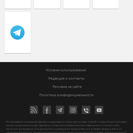
Условия использования
Редакция и контакты
Реклама на сайте
Политика конфиденциальности
Использование материалов Vgorode.ua разрешается только при условии прямой и открытой для поисковых
систем гиперссылки на сайт vgorode.ua. Гиперссылка обязательна вне зависимости от полного либо
частичного цитирования. Она должна быть размещена в подзаголовке или в первом абзаце и вести на
цитируемый материал. Использование фотографий и видео разрешается при условии указания источника