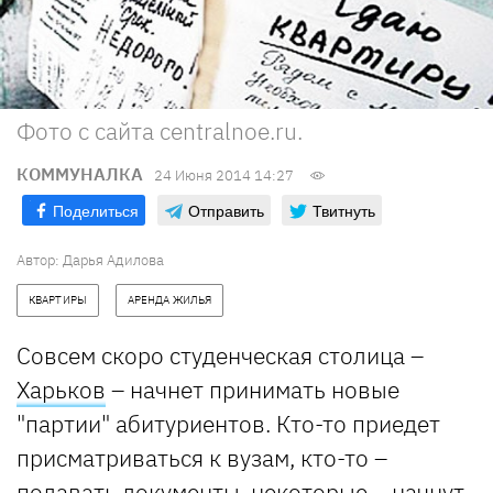
Фото с сайта centralnoe.ru.
КОММУНАЛКА
24 Июня 2014 14:27
Поделиться
Отправить
Твитнуть
Автор:
Дарья Адилова
КВАРТИРЫ
АРЕНДА ЖИЛЬЯ
Совсем скоро студенческая столица –
Харьков
– начнет принимать новые
"партии" абитуриентов. Кто-то приедет
присматриваться к вузам, кто-то –
подавать документы, некоторые – начнут