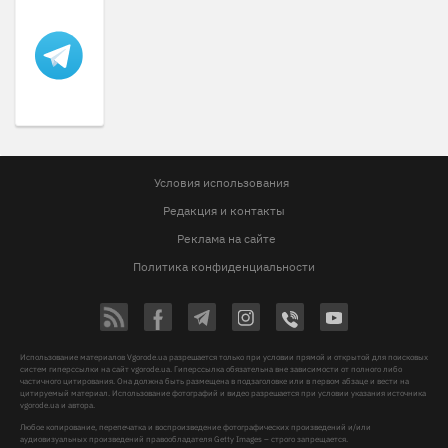
Условия использования
Редакция и контакты
Реклама на сайте
Политика конфиденциальности
Использование материалов Vgorode.ua разрешается только при условии прямой и открытой для поисковых
систем гиперссылки на сайт vgorode.ua. Гиперссылка обязательна вне зависимости от полного либо
частичного цитирования. Она должна быть размещена в подзаголовке или в первом абзаце и вести на
цитируемый материал. Использование фотографий и видео разрешается при условии указания источника
vgorode.ua и автора.
Любое копирование, перепечатка и воспроизведение фотографических произведений и/или
аудиовизуальных произведений правообладателя Getty Images – строго запрещается.