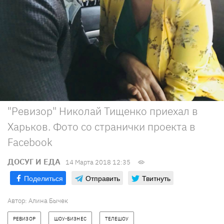
"Ревизор" Николай Тищенко приехал в
Харьков. Фото со странички проекта в
Facebook
ДОСУГ И ЕДА
14 Марта 2018 12:35
Поделиться
Отправить
Твитнуть
Автор: Алина Бычек
РЕВИЗОР
ШОУ-БИЗНЕС
ТЕЛЕШОУ