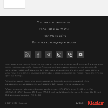
Условия использования
Редакция и контакты
Реклама на сайте
Политика конфиденциальности
Использование материалов Vgorode.ua разрешается только при условии прямой и открытой для поисковых
систем гиперссылки на сайт vgorode.ua. Гиперссылка обязательна вне зависимости от полного либо
частичного цитирования. Она должна быть размещена в подзаголовке или в первом абзаце и вести на
цитируемый материал. Использование фотографий и видео разрешается при условии указания источника
vgorode.ua и автора.
Любое копирование, перепечатка и воспроизведение фотографических произведений и/или
аудиовизуальных произведений правообладателя Getty Images – строго запрещается.
Субъект в сфере онлайн-медиа, Название онлайн-медиа - «VGORODE», Адрес: 02091, місто Київ,
ХАРКІВСЬКЕ ШОСЕ, будинок 172-Б, офіс 208/1, E-mail:
sunlight@mediadim.com.ua
, Телефон: 044-205-43-
00, Идентификатор медиа - R40-06066
Дизайн —
© 2009-2026 vgorode.ua