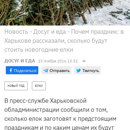
Новость - Досуг и еда - Почем праздник: в
Харькове рассказали, сколько будут
стоить новогодние елки
ДОСУГ И ЕДА
23 Ноября 2016 13:32
Поделиться
Отправить
Твитнуть
НОВЫЙ ГОД
ЕЛКИ
В пресс-службе Харьковской
обладминистрации сообщили о том,
сколько елок заготовят к предстоящим
праздникам и по каким ценам их будут