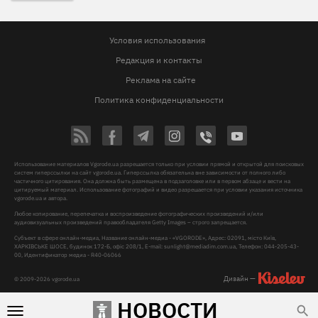
Условия использования
Редакция и контакты
Реклама на сайте
Политика конфиденциальности
Использование материалов Vgorode.ua разрешается только при условии прямой и открытой для поисковых
систем гиперссылки на сайт vgorode.ua. Гиперссылка обязательна вне зависимости от полного либо
частичного цитирования. Она должна быть размещена в подзаголовке или в первом абзаце и вести на
цитируемый материал. Использование фотографий и видео разрешается при условии указания источника
vgorode.ua и автора.
Любое копирование, перепечатка и воспроизведение фотографических произведений и/или
аудиовизуальных произведений правообладателя Getty Images – строго запрещается.
Субъект в сфере онлайн-медиа, Название онлайн-медиа - «VGORODE», Адрес: 02091, місто Київ,
ХАРКІВСЬКЕ ШОСЕ, будинок 172-Б, офіс 208/1, E-mail:
sunlight@mediadim.com.ua
, Телефон: 044-205-43-
00, Идентификатор медиа - R40-06066
Дизайн —
© 2009-2026 vgorode.ua
НОВОСТИ