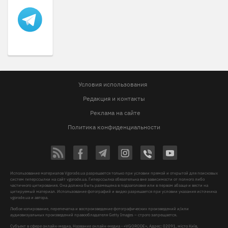
Условия использования
Редакция и контакты
Реклама на сайте
Политика конфиденциальности
Использование материалов Vgorode.ua разрешается только при условии прямой и открытой для поисковых
систем гиперссылки на сайт vgorode.ua. Гиперссылка обязательна вне зависимости от полного либо
частичного цитирования. Она должна быть размещена в подзаголовке или в первом абзаце и вести на
цитируемый материал. Использование фотографий и видео разрешается при условии указания источника
vgorode.ua и автора.
Любое копирование, перепечатка и воспроизведение фотографических произведений и/или
аудиовизуальных произведений правообладателя Getty Images – строго запрещается.
Субъект в сфере онлайн-медиа, Название онлайн-медиа - «VGORODE», Адрес: 02091, місто Київ,