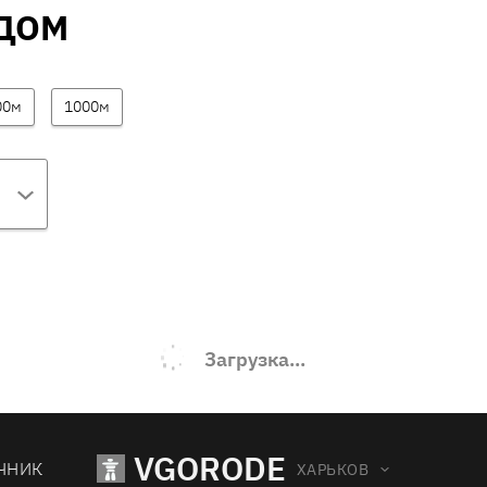
ДОМ
00м
1000м
Загрузка...
VGORODE
ЧНИК
ХАРЬКОВ